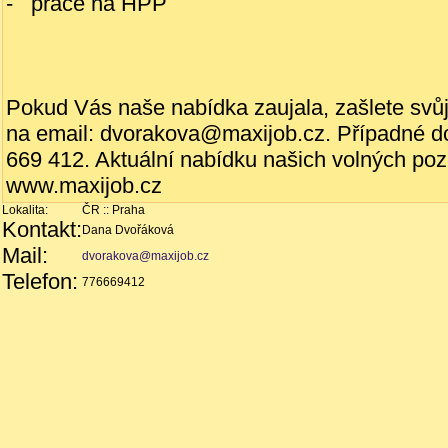
- práce na HPP
Pokud Vás naše nabídka zaujala, zašlete svůj ž
na email: dvorakova@maxijob.cz. Případné do
669 412. Aktuální nabídku našich volných poz
www.maxijob.cz
Lokalita:
ČR :: Praha
Kontakt:
Dana Dvořáková
Mail:
dvorakova@maxijob.cz
Telefon:
776669412